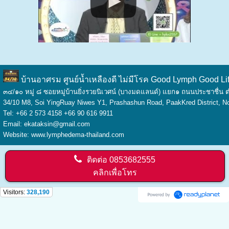
บ้านอาศรม ศูนย์น้ำเหลืองดี ไม่มีโรค Good Lymph Good Li
๓๔/๑๐ หมู่ ๘ ซอยหมู่บ้านยิ่งรวยนิเวศน์ (บางมดแลนด์) แยก๑ ถนนประชาชื่
34/10 M8, Soi YingRuay Niwes Y1, Prashashun Road, PaakKred District, 
Tel: +66 2 573 4158 +66 90 616 9911
Email: ekataksin@gmail.com
Website: www.lymphedema-thailand.com
ติดต่อ
0853682555
คลิกเพื่อโทร
Visitors:
328,190