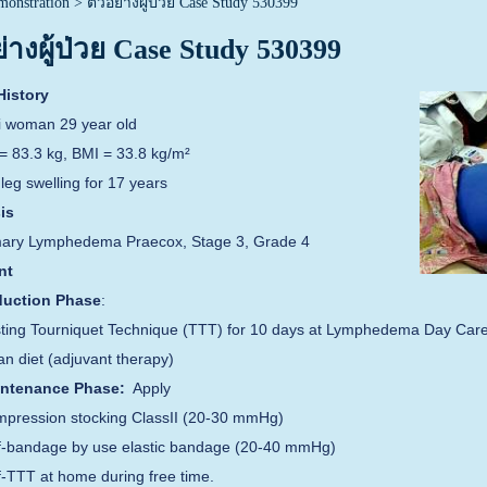
monstration
>
ตัวอย่างผู้ป่วย Case Study 530399
ย่างผู้ป่วย Case Study 530399
History
woman 29 year old
83.3 kg, BMI = 33.8 kg/m²
eg swelling for 17 years
is
ry Lymphedema Praecox, Stage 3, Grade 4
nt
uction Phase
:
ing Tourniquet Technique (TTT) for 10 days at Lymphedema Day Car
 diet (adjuvant therapy)
ntenance Phase:
Apply
ession stocking ClassII (20-30 mmHg)
bandage by use elastic bandage (20-40 mmHg)
TTT at home during free time.