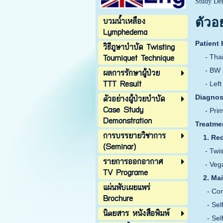
Study De
บวมน้ำเหลือง
ตัวอ
Lymphedema
Patient 
วิธีภูษาบำบัด Twisting
Tourniquet Technique
- Thai 
- BW = 
ผลการรักษาผู้ป่วย
TTT Result
- Left l
ตัวอย่างผู้ป่วยบำบัด
Diagnos
Case Study
- Prima
Demonstration
Treatme
การบรรยายวิชาการ
1. Red
(Seminar)
- Twist
รายการออกอากาศ
- Vegan
TV Programe
2. Mai
แผ่นพับเผยแพร่
- Compr
Brochure
- Self-
นิตยสาร หนังสือพิมพ์
- Self-