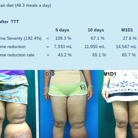
 diet (All 3 meals a day)
a
fter TTT
 days 10 days M1
ma Severity (192.4%) = 109.3 % 67.1 % 27
ume reduction = 7,333 mL 11,055 mL 14,547 m
lume reduction rate = 43.2 % 65.1 % 85.