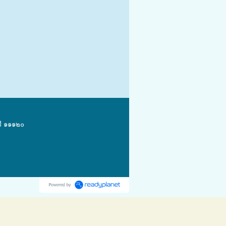
รี ๑๑๑๒๐