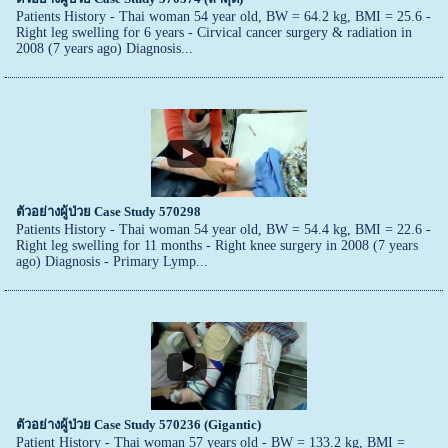
Patients History - Thai woman 54 year old, BW = 64.2 kg, BMI = 25.6 -
Right leg swelling for 6 years - Cirvical cancer surgery & radiation in
2008 (7 years ago) Diagnosis...
ตัวอย่างผู้ป่วย Case Study 570298
Patients History - Thai woman 54 year old, BW = 54.4 kg, BMI = 22.6 -
Right leg swelling for 11 months - Right knee surgery in 2008 (7 years
ago) Diagnosis - Primary Lymp...
ตัวอย่างผู้ป่วย Case Study 570236 (Gigantic)
Patient History - Thai woman 57 years old - BW = 133.2 kg, BMI =