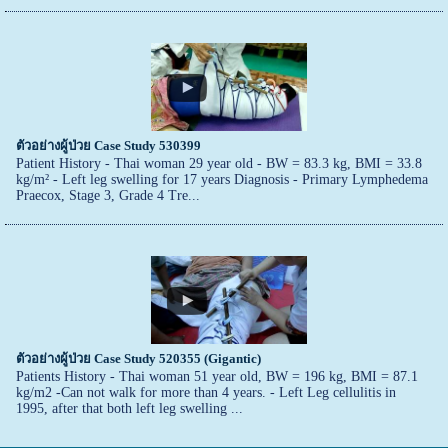
ตัวอย่างผู้ป่วย Case Study 530399
Patient History - Thai woman 29 year old - BW = 83.3 kg, BMI = 33.8
kg/m² - Left leg swelling for 17 years Diagnosis - Primary Lymphedema
Praecox, Stage 3, Grade 4 Tre...
ตัวอย่างผู้ป่วย Case Study 520355 (Gigantic)
Patients History - Thai woman 51 year old, BW = 196 kg, BMI = 87.1
kg/m2 -Can not walk for more than 4 years. - Left Leg cellulitis in
1995, after that both left leg swelling ...