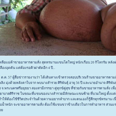
ลือแม่ค้าขายอาหารตามสั่ง สุดทรมานแขนโตใหญ่ หนักเกือบ 20 กิโลกรัม หลังผ่าต
ืองอุดตัน แต่ต้องรอคิวผ่าตัดอีก 4 ปี...
ี่ 3 ต.ค. 57 ผู้สื่อข่าวรายงานว่า ได้เดินทางเข้าตรวจสอบบริเวณร้านขายอาหารตามสั่
พลิง มุ่งด้วยหลังคาใบจาก พบนางสำรวย ศิริพันธุ์ อายุ 56 ปี และนายอำนาจ ศิริพันธุ์
จ.พระนครศรีอยุธยา สองสามีภรรยา คู่ทุกข์คู่สุข ที่ช่วยกันขายอาหารตามสั่ง เพื
งพยาบาลศิริราช ในขณะที่แขนของนางสำรวยมีลักษณะแขนซ้าย ที่บวมใหญ่ ตั้งแต่
 ทำให้ต้องใช้ชีวิตประจำวันด้วยความอยากลำบาก และตนเองก็รู้สึกทุกข์ทรมาน เน
รับน้ำหนัก จะขายอาหารตามสั่ง ต้องใช้แขนขวาข้างเดียวในการทำอาหาร ส่วนแข
้อย