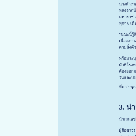
นางสำรวย 
หลังจากนั
มหาราช แ
ทุกๆ 6 เด
"ขณะนี้รู
เนื่องจา
ตามสั่งด้
พร้อมระบุ
ตัวที่โรง
ต้องออกมา
วันและปร
ที่มา http
3. น่
นำเสนอข่
ผู้สื่อข