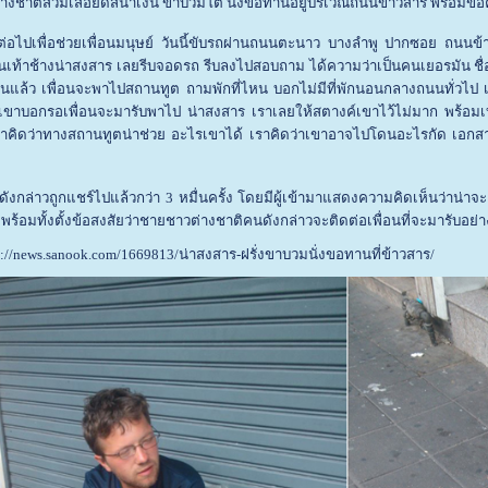
างชาติสวมเสื้อยืดสีน้ำเงิน ขาบวมโต นั่งขอทานอยู่บริเวณถนนข้าวสาร พร้อมข้อ
ต่อไปเพื่อช่วยเพื่อนมนุษย์ วันนี้ขับรถผ่านถนนตะนาว บางลำพู ปากซอย ถนนข
็นเท้าช้างน่าสงสาร เลยรีบจอดรถ รีบลงไปสอบถาม ได้ความว่าเป็นคนเยอรมัน ชื
 วันแล้ว เพื่อนจะพาไปสถานทูต ถามพักที่ไหน บอกไม่มีที่พักนอนกลางถนนทั่วไ
 เขาบอกรอเพื่อนจะมารับพาไป น่าสงสาร เราเลยให้สตางค์เขาไว้ไม่มาก พร้อมเบ
เราคิดว่าทางสถานทูตน่าช่วย อะไรเขาได้ เราคิดว่าเขาอาจไปโดนอะไรกัด เอกสา
าพดังกล่าวถูกแชร์ไปแล้วกว่า 3 หมื่นครั้ง โดยมีผู้เข้ามาแสดงความคิดเห็นว่าน่า
 พร้อมทั้งตั้งข้อสงสัยว่าชายชาวต่างชาติคนดังกล่าวจะติดต่อเพื่อนที่จะมารับอย่
p://news.sanook.com/1669813/น่าสงสาร-ฝรั่งขาบวมนั่งขอทานที่ข้าวสาร/