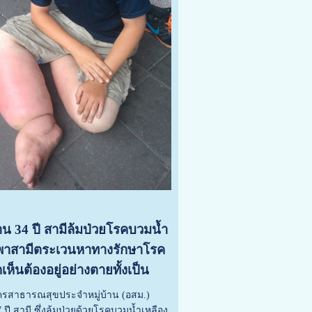
น 34 ปี สามีล้มป่วยโรคบวมน้ำ
ัน พาสามีตระเวนหาทางรักษาโรค
ห็นต้องอยู่อย่างตายทั้งเป็น
าสมัครสาธารณสุขประจำหมู่บ้าน (อสม.)
ี สามี ซึ่งล้มป่วยด้วยโรคบวมน้ำเหลือง