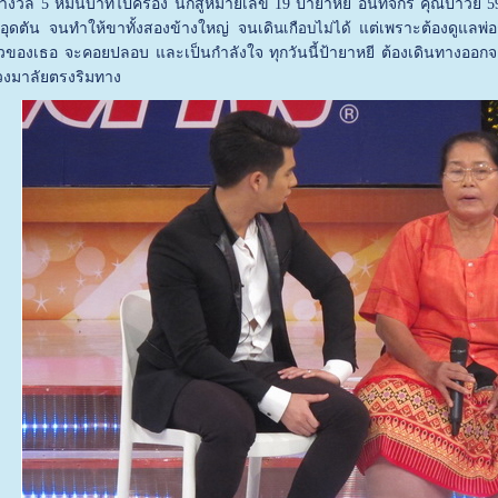
รางวัล 5 หมื่นบาทไปครอง นักสู้หมายเลข 19 ป้ายาหยี อินทจักร คุณป้าวัย 59 
งอุดตัน จนทำให้ขาทั้งสองข้างใหญ่ จนเดิ
นเกือบไม่ได้
แต่เพราะต้องดูแลพ่อ
องเธอ จะคอยปลอบ และเป็นกำลังใจ ทุกวันนี้ป้ายาหยี ต้องเดินทางออกจา
งมาลัยตรงริมทาง