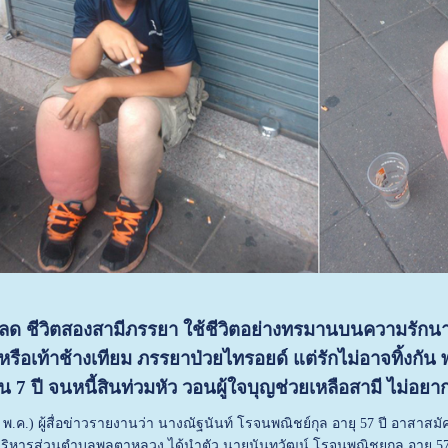
สลด ชีวิตสองสามีภรรยา ใช้ชีวิตอย่างทรมานบนความรักนา
 หรือเท้าช้างเทียม ภรรยาป่วยไทรอยด์ แต่รักไม่อาจทิ้งก
น 7 ปี จนหนี้สินท่วมหัว วอนผู้ใจบุญช่วยเหลือสามี ไม่อยากเ
 17 พ.ค.) ผู้สื่อข่าวรายงานว่า นางณัฐนันท์ โรจนพณิชย์กุล อายุ 57 ปี อาส
ริหารส่วนตำบลพลูตาหลวง ได้นำตัว นายนันทวัฒน์ โรจนพณิชยกุล อายุ 57 ป