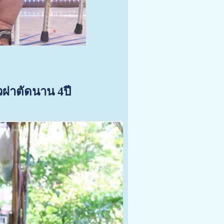
วผ่าตัดนาน 4ปี