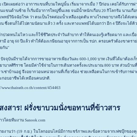
เปิดเผยต่อว่า อาการแขนที่บวมใหญ่นั้น เริ่มมาจากเมื่อ 7 ปีก่อน เคยได้รับการผ่
้นแขนด้านซ้าย ก็เริ่มมีอาการใหญ่ขึ้นเลย จนมีน้ำหนักเกือบ 20 กิโลกรัม นานเกือ
พทย์วินิจฉัยโรค ว่า ตนเป็นโรคต่อมน้ำเหลืองอุดตัน ทางโรงพยาบาลจึงได้ส่งตนไ
ือน ซึ่งตนก็ได้ไปตามนัดมาแล้ว 3 ครั้ง และทางแพทย์ได้บอกว่า อีก 4 ปีถึงจะได้คิวผ
้สึกปวดทนไม่ไหว และก็ใช้ชีวิตประจำวันลำบาก ทำให้ตนเองรู้เครียดมาก และเบื่
กสามี อายุ 60 ปีแล้ว ทำให้ต้องเกษียณอายุจากการเป็น รปภ. ครอบครัวต้องขาดรา
วยกัน"
 ปัจจุบันมีรายได้จากการขายอาหารเพียงวันละ 600-1,000 บาท เงินที่ได้มาต้องเก
พยาบาลศิริราช โดยมีค่าใช้จ่ายในการเดินทางครั้งละประมาณ 800 บาท ส่วนบ้านที่
เช่าบ้านอยู่ จึงอยากวอนหน่วยงานที่เกี่ยวข้อง ช่วยเหลือตนในการเข้ารับการผ่
ะกอบอาชีพได้เหมือนคนปกติ.
://www.thairath.co.th/content/454463
าสงสาร! ฝรั่งขาบวมนั่งขอทานที่ข้าวสาร
าวโดยทีมงาน Sanook.com
่าวรายงานว่า (19 ก.ย.) ในโลกออนไลน์มีการแชร์ภาพและข้อความจากเฟซบุ๊กของ