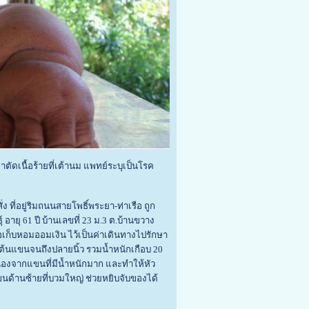
ัดเนื้อร้ายที่เต้านม แพทย์ระบุเป็นโรค
ง ที่อยู่ริมถนนสายโพธิ์พระยา-ท่าเรือ ถูก
 อายุ 61 ปี บ้านเลขที่ 23 ม.3 ต.บ้านขวาง
่อเก็บหอมออมเงิน ไว้เป็นค่าเดินทางไปรักษา
ต้นแขนจนถึงปลายนิ้ว รวมน้ำหนักเกือบ 20
ื่องจากแขนที่มีน้ำหนักมาก และทำให้หัว
นด้านซ้ายที่บวมใหญ่ ช่วยหยิบจับของได้