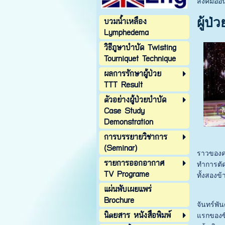
สังคมออ
บวมน้ำเหลือง
ผู้ป
Lymphedema
วิธีภูษาบำบัด Twisting
Tourniquet Technique
ผลการรักษาผู้ป่วย
TTT Result
ตัวอย่างผู้ป่วยบำบัด
Case Study
Demonstration
การบรรยายวิชาการ
(Seminar)
ราวของคน
รายการออกอากาศ
ทำการตัดม
TV Programe
ทั้งสองข
แผ่นพับเผยแพร่
Brochure
จันทร์พั
นิตยสาร หนังสือพิมพ์
แรกของซีซ