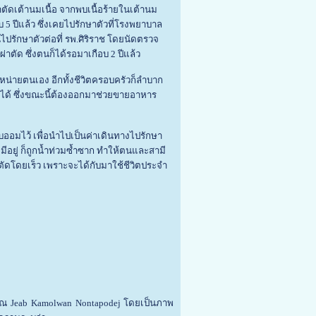
าตัดเต้านมเนื้อ จากพบเนื้อร้ายในเต้านม
บ 5 ปีแล้ว ซึ่งเคยไปรักษาตัวที่โรงพยาบาล
ปรักษาตัวต่อที่ รพ.ศิริราช โดยนัดตรวจ
่าตัด ซึ่งตนก็ได้รอมาเกือบ 2 ปีแล้ว
อหน่ายตนเอง อีกทั้งชีวิตครอบครัวก็ลำบาก
ยได้ ซึ่งขณะนี้ต้องออกมาช่วยขายอาหาร
็บออมไว้ เพื่อนำไปเป็นค่าเดินทางไปรักษา
มีอยู่ ก็ถูกน้ำท่วมซ้ำซาก ทำให้ตนและสามี
าตัดโดยเร็ว เพราะจะได้กับมาใช้ชีวิตประจำ
คุณ Jeab Kamolwan Nontapodej โดยเป็นภาพ