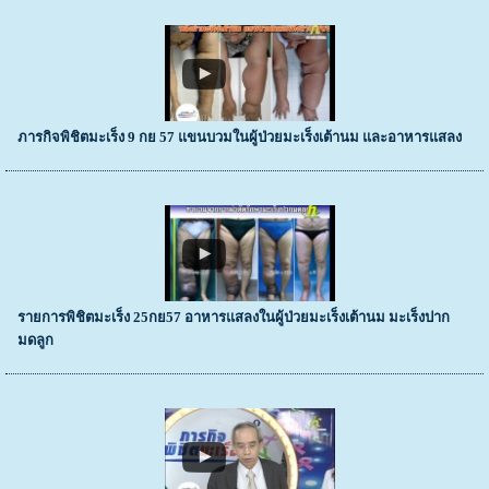
ภารกิจพิชิตมะเร็ง 9 กย 57 แขนบวมในผู้ป่วยมะเร็งเต้านม และอาหารแสลง
รายการพิชิตมะเร็ง 25กย57 อาหารแสลงในผู้ป่วยมะเร็งเต้านม มะเร็งปาก
มดลูก