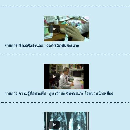
รายการ เรื่องจริงผ่านจอ - จุดกำเนิดขันชะเนาะ
รายการ ความรู้คือประทีป - ภูษาบำบัด ขันชะเนาะ โรคบวมน้ำเหลือง