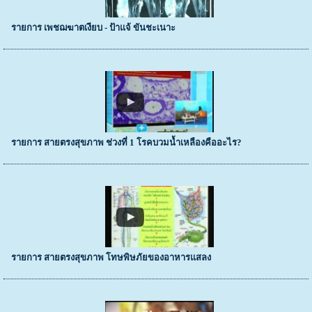
รายการ เพชฌฆาตเงียบ - ป้าแจ้ ขันชะเนาะ
รายการ สายตรงสุขภาพ ช่วงที่ 1 โรคบวมน้ำเหลืองคืออะไร?
รายการ สายตรงสุขภาพ โทษพิษภัยของอาหารแสลง