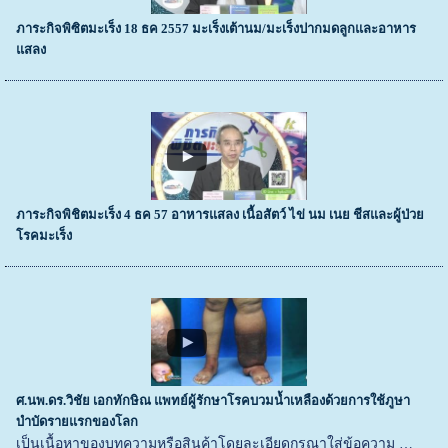
ภาระกิจพิซิตมะเร็ง 18 ธค 2557 มะเร็งเต้านม/มะเร็งปากมดลูกและอาหาร
แสลง
ภาระกิจพิชิตมะเร็ง 4 ธค 57 อาหารแสลง เนื้อสัตว์ ไข่ นม เนย ชีสและผู้ป่วย
โรคมะเร็ง
ศ.นพ.ดร.วิชัย เอกทักษิณ แพทย์ผู้รักษาโรคบวมน้ำเหลืองด้วยการใช้ภูษา
บำบัดรายแรกของโลก
เป็นเนื้อหาของบทความหรือสินค้าโดยละเอียดกรุณาใส่ข้อความ …