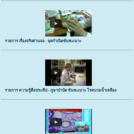
รายการ เรื่องจริงผ่านจอ - จุดกำเนิดขันชะเนาะ
รายการ ความรู้คือประทีป - ภูษาบำบัด ขันชะเนาะ โรคบวมน้ำเหลือง