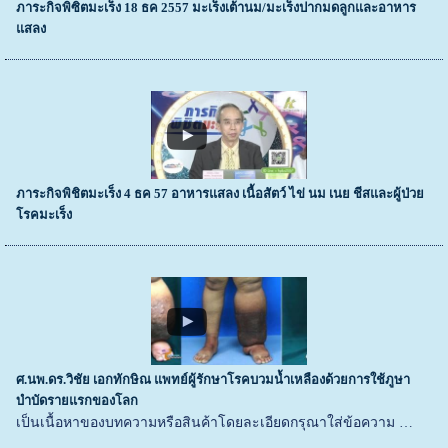
ภาระกิจพิซิตมะเร็ง 18 ธค 2557 มะเร็งเต้านม/มะเร็งปากมดลูกและอาหาร
แสลง
ภาระกิจพิชิตมะเร็ง 4 ธค 57 อาหารแสลง เนื้อสัตว์ ไข่ นม เนย ชีสและผู้ป่วย
โรคมะเร็ง
ศ.นพ.ดร.วิชัย เอกทักษิณ แพทย์ผู้รักษาโรคบวมน้ำเหลืองด้วยการใช้ภูษา
บำบัดรายแรกของโลก
เป็นเนื้อหาของบทความหรือสินค้าโดยละเอียดกรุณาใส่ข้อความ …