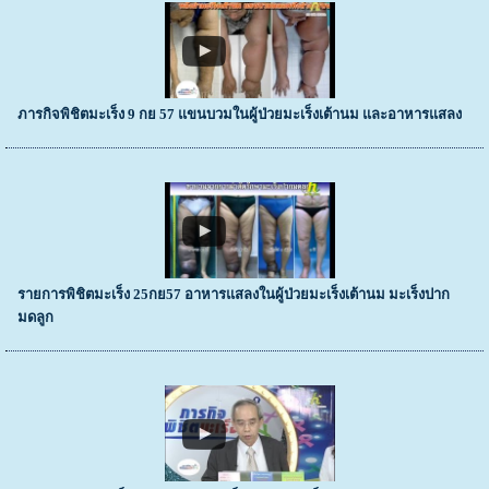
ภารกิจพิชิตมะเร็ง 9 กย 57 แขนบวมในผู้ป่วยมะเร็งเต้านม และอาหารแสลง
รายการพิชิตมะเร็ง 25กย57 อาหารแสลงในผู้ป่วยมะเร็งเต้านม มะเร็งปาก
มดลูก